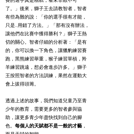
賽的選手真是糟糕，看來非敗不可
了。」後來，獅子王去請教智者，智者
有些為難的說：「你的選手很有才能，
只是...用錯了方法。」「那有沒有辦法，
讓他們在比賽中獲得勝利？」獅子王熱
切的關心。智者仔細的分析著：「是有
的，你可以換一下角色，讓獵豹練習賽
跑，黑熊練習舉重，猴子練習單槓，羚
羊練習跳遠，想必會進步許多。」獅子
王按照智者的方法訓練，果然在運動大
會上拔得頭籌。
透過上述的故事，我們知道兒童乃至青
少年的教育，需要更多的智者參與協
助，讓更多青少年盡快找到自己的腳
色。
每個人的天賦都不是一般的才藝
，