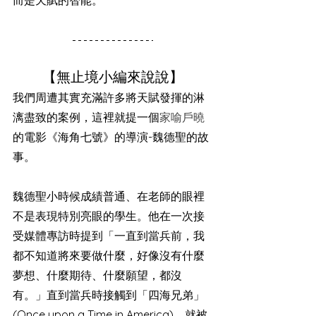
而是天賦的智能。
【無止境小編來說說】
我們周遭其實充滿許多將天賦發揮的淋
漓盡致的案例，這裡就提一個
家喻戶曉
的電影
《海角七號》
的導演-
魏德聖的故
事。
魏德聖小時候成績普通、在老師的眼裡
不是表現特別亮眼的學生。他在一次接
受媒體專訪時提到「一直到當兵前，我
都不知道將來要做什麼，好像沒有什麼
夢想、什麼期待、什麼願望，都沒
有。」直到當兵時接觸到「四海兄弟」
(Once upon a Time in America)，就被