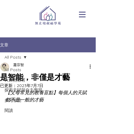
文章
All Posts
蕭宗智
All Posts
是智能，非僅是才藝
大自然教育
已更新：
2023年7月7日
探索天賦與自主學習
【父母常見的教養盲點】每個人的天賦
都不是一般的才藝
多元智能
閱讀