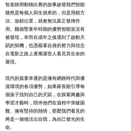
智老師用動物比賽的故事啟發我們智能
雖然是每個人與生俱來的，但是用錯方
法
、
放錯位置，就會無法真正發揮作
用。
魏德聖
童年時期的優勢智能並沒有
被發現，幸而在成年之後遇到了啟動天
賦的契機，也憑藉著自身的努力與信念
在電影之路上逐漸讓世人看見其
生命的
展現。
現代的孩童幸運的是擁有網路時代與優
渥環境的各項優勢，如果家長能引導每
個孩子找到自己的天賦，在探索興趣與
學習才藝時，陪伴他們在過程中突破困
難、擁有堅持的熱情，那麼我們看見的
將是一個個活出自我，為自己發光的生
命。