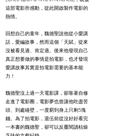
這部電影所感動，從此開啟製作電影的
熱情。
回想自己的童年，
魏德聖說他
從小愛講
話，愛編故事，然而這個「天賦」從來
沒被看見過、肯定過。後來他發現自己
真正想要做的事情是拍電影，也才發現
愛講故事其實是拍電影需要的基本能
力！
魏德聖沒上過一天電影課，卻靠著自修
走進了電影圈，電影夢也曾讓他吃盡苦
頭、到處碰壁，一度窮到身上只剩5塊
錢。為了拍電影，退伍前從沒好好看完
一本書的魏德聖，卻可以反覆閱讀枯燥
乏味的文獻紀錄。