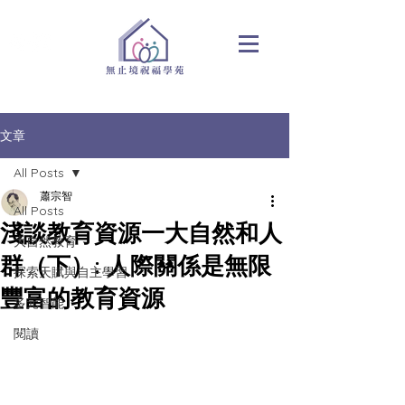
文章
All Posts
蕭宗智
All Posts
淺談教育資源一大自然和人
大自然教育
群（下）: 人際關係是無限
探索天賦與自主學習
豐富的教育資源
多元智能
閱讀