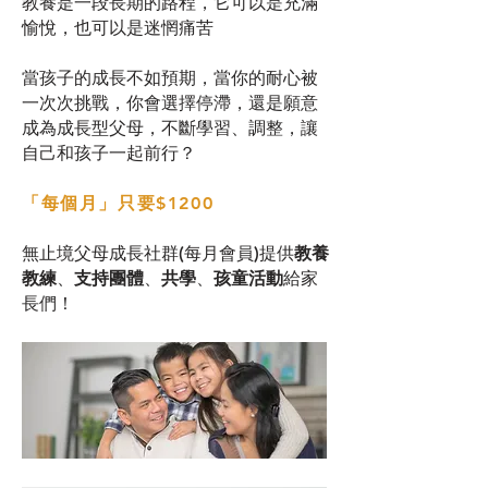
教養是一段長期的路程，它可以是充滿
愉悅，也可以是迷惘痛苦
當孩子的成長不如預期，當你的耐心被
一次次挑戰，你會選擇停滯，還是願意
成為成長型父母，不斷
學習、調整，讓
自己和孩子一起前行？
「每個月」只要$1200
無止境父母成長社群(每月會員)提供
教養
教練
、
支持團體
、
共學
、
孩童活動
給家
長們！