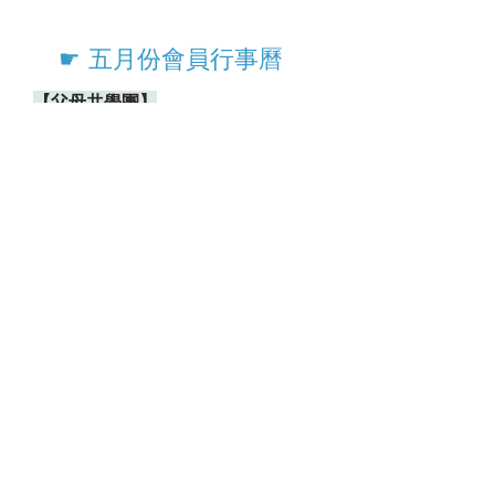
​☛ 五月份會員行事曆
​【父母共學團】
💡
【
Tina小家
】
(線上課): 5/6 (二)、
5/20(二) 下午13:00-15:00
💡
【
蕭爸小家
】
(實體課): 5/8 (四)、
5/22(四) 下午13:00-15:00
💡
【
蔡老師小家
】
(線上課) :
5/14(三)、5/28(三) 上午13:00-15:00
💡
【
每月教養團體諮詢
】
(線
上)
5/27(二) 下午13:00-14:00
【
活動資訊
】
📖
【
親子講座: 引領孩子探索天賦，自
主學習不再是夢！
】
5/10(六) 10:00-
12:00
👦
【
兒童
多元智能探索課
】
5/17(六)