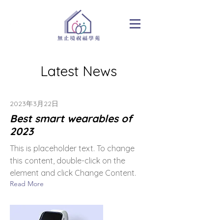
Latest News
2023年3月22日
Best smart wearables of
2023
This is placeholder text. To change
this content, double-click on the
element and click Change Content.
Read More