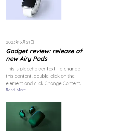
2023年3月21日
Gadget review: release of
new Airy Pods
This is placeholder text. To change
this content, double-click on the
element and click Change Content.
Read More